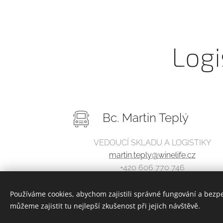
Logi
Bc. Martin Teplý
VEDOUCÍ SKLADU A LOGISTIKY
martin.teply@winelife.cz
+420 606 770 746
Používáme cookies, abychom zajistili správné fungování a bezp
můžeme zajistit tu nejlepší zkušenost při jejich návštěvě.