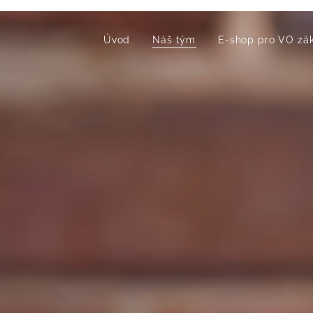
Úvod
Náš tým
E-shop pro VO zá