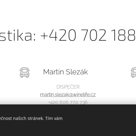
stika: +420 702 18
Martin Slezák
DISPEČER
martin.slezak@winelife.cz
+420 606 770 736
ečnost našich stránek. Tím vám