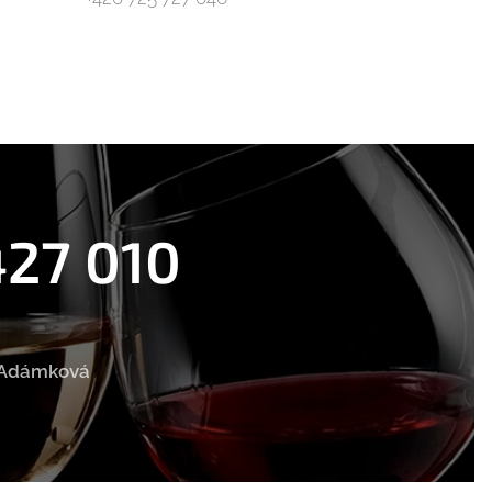
427 010
e Adámková