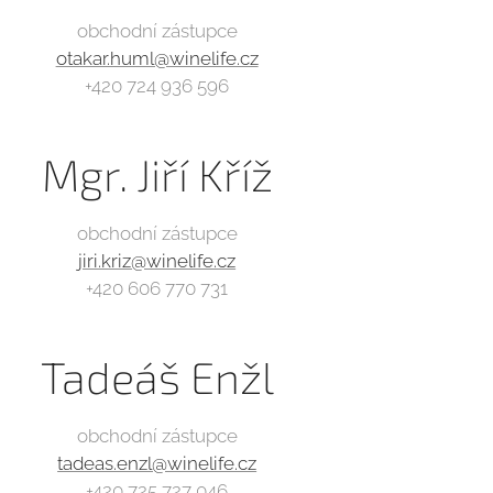
obchodní zástupce
otakar.huml@winelife.cz
+420 724 936 596
Mgr. Jiří Kříž
obchodní zástupce
jiri.kriz@winelife.cz
+420 606 770 731
Tadeáš Enžl
obchodní zástupce
tadeas.enzl@winelife.cz
+420 725 727 046