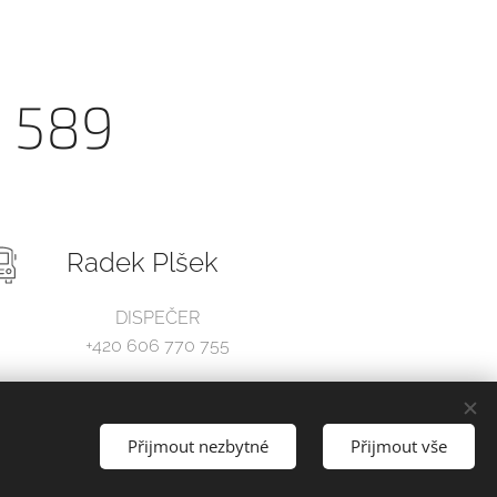
8 589
Radek Plšek
DISPEČER
+420 606 770 755
Přijmout nezbytné
Přijmout vše