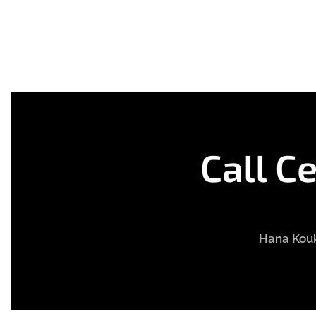
Call C
Hana Kouk