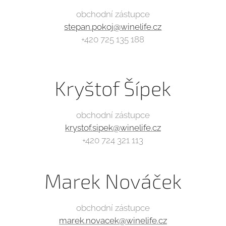
obchodní zástupce
stepan.pokoj@winelife.cz
+420 725 135 188
Kryštof Šípek
obchodní zástupce
krystof.sipek@winelife.cz
+420 724 321 113
Marek Nováček
obchodní zástupce
marek.novacek@winelife.cz