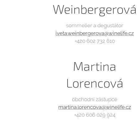
Weinbergerová
sommelier a degustátor
iveta.weinbergerova@winelife.cz
+420 602 732 610
Martina
Lorencová
obchodní zástupce
martina.lorencova@winelife.cz
+420 606 029 924