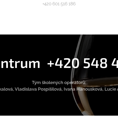
+420 601 516 186
entrum +420 548 
Tým školených operátorů:
alová, Vladislava Pospíšilová, Ivana Hanousková, Luci