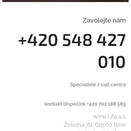
Zavolejte nám
+420 548 427
010
Specialisté z call centra
kontakt dispečink +420 702 188 589
Wine Life a.s.
Železná 7b, 619 00 Brno